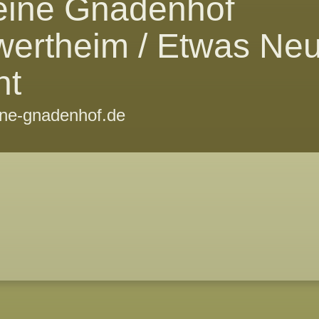
eine Gnadenhof
wertheim / Etwas Ne
ht
ine-gnadenhof.de