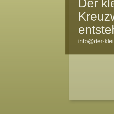
Der kl
Kreuz
entste
info@der-kle