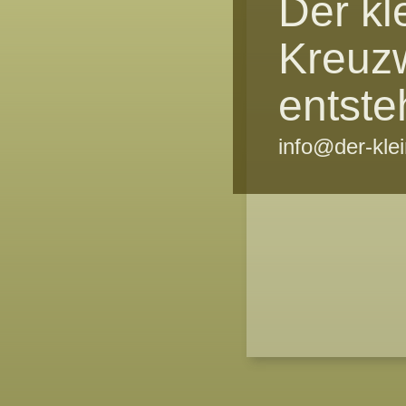
Der kl
Kreuz
entste
info@der-kle