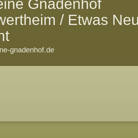
eine Gnadenhof
wertheim / Etwas Ne
ht
ine-gnadenhof.de