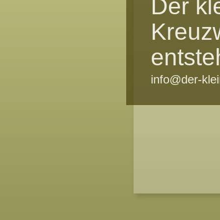
Der kl
Kreuz
entste
info@der-kle