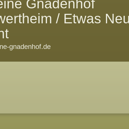
eine Gnadenhof
wertheim / Etwas Ne
ht
ine-gnadenhof.de